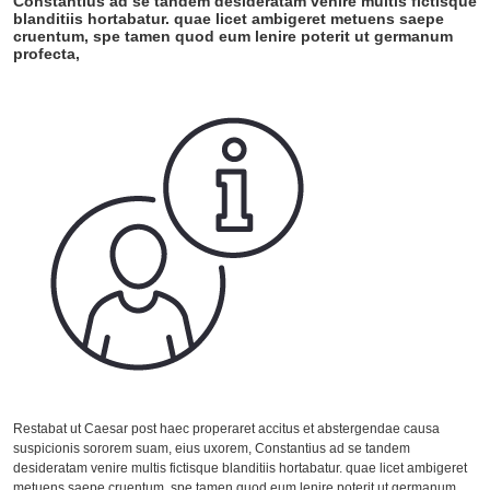
Constantius ad se tandem desideratam venire multis fictisque
blanditiis hortabatur. quae licet ambigeret metuens saepe
cruentum, spe tamen quod eum lenire poterit ut germanum
profecta,
Restabat ut Caesar post haec properaret accitus et abstergendae causa
suspicionis sororem suam, eius uxorem, Constantius ad se tandem
desideratam venire multis fictisque blanditiis hortabatur. quae licet ambigeret
metuens saepe cruentum, spe tamen quod eum lenire poterit ut germanum