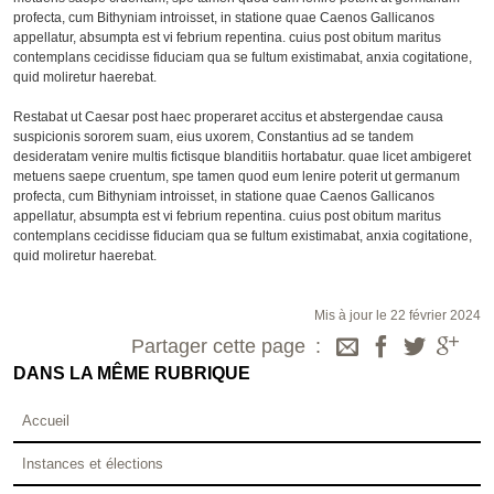
profecta, cum Bithyniam introisset, in statione quae Caenos Gallicanos
appellatur, absumpta est vi febrium repentina. cuius post obitum maritus
contemplans cecidisse fiduciam qua se fultum existimabat, anxia cogitatione,
quid moliretur haerebat.
Restabat ut Caesar post haec properaret accitus et abstergendae causa
suspicionis sororem suam, eius uxorem, Constantius ad se tandem
desideratam venire multis fictisque blanditiis hortabatur. quae licet ambigeret
metuens saepe cruentum, spe tamen quod eum lenire poterit ut germanum
profecta, cum Bithyniam introisset, in statione quae Caenos Gallicanos
appellatur, absumpta est vi febrium repentina. cuius post obitum maritus
contemplans cecidisse fiduciam qua se fultum existimabat, anxia cogitatione,
quid moliretur haerebat.
Mis à jour le 22 février 2024
Partager cette page
DANS LA MÊME RUBRIQUE
Accueil
Instances et élections